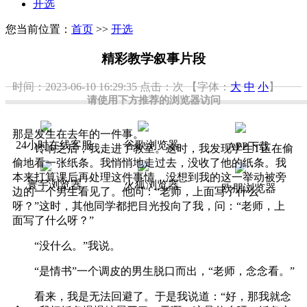
开选
您当前位置：
首页
>>
开选
精彩教学叙事片段
时间：2023-06-10 16:29:35
点击：
次
【字体：
大
中
小
】
请使用下方推荐的浏览器访问
那是发生在去年的一件事。
24小时在线客服
谷歌浏览器
APP下载
铃响之后，我走进了教室。这时，我发现学生T正在偷
偷地看一张纸条。我悄悄地走过去，没收了他的纸条。我
本来打算课后再处理这件事情，没想到我的这一举动被旁
寰宇浏览器
火狐浏览器
欧朋浏览器
边的一个男生看见了。他问：“老师，上面写了什么
呀？”这时，其他同学都把目光投向了我，问：“老师，上
面写了什么呀？”
“没什么。”我说。
“是情书”一个调皮的男生脱口而出，“老师，念念看。”
看来，我是无法回避了。于是我说道：“好，那我就念