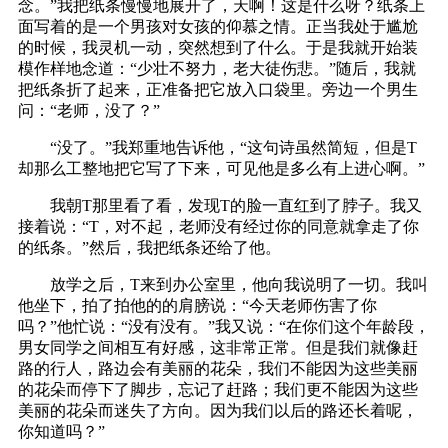
念。”我把纸条慢慢地展开了，天啊！这是什么呀？纸条上
面写着的是一个男孩对女孩的仰慕之情。正当我处于尴尬
的时候，我灵机一动，突然想到了什么。于是我就开始装
模作样地念道：“少壮不努力，老大徒伤悲。”随后，我就
把纸条折了起来，正准备把它放入口袋里。旁边一个男生
问：“老师，没了？”
“没了。”我郑重地告诉他，“这句诗虽然简短，但是T
却那么工整地把它写了下来，可见他是多么有上进心啊。”
我朝T那里看了看，发现T的脸一直红到了脖子。我又
接着说：“T，对不起，老师没有经过你的同意就拿走了你
的纸条。”然后，我把纸条还给了他。
放学之后，T来到办公室里，他向我说明了一切。我叫
他坐下，拍了拍他的的肩膀说：“今天老师伤害了你
吗？”他忙说：“没有没有。”我又说：“在你们这个年龄段，
男女同学之间相互有好感，这非常正常。但是我们就像赶
路的行人，路边会有美丽的花朵，我们不能因为这些美丽
的花朵而停下了脚步，忘记了赶路；我们更不能因为这些
美丽的花朵而迷失了方向。因为我们以后的路还长着呢，
你知道吗？”